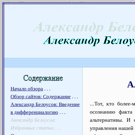
Александр Белоусов: Избранные статьи
А
Начало обзора
. . .
Обзор сайтов: Содержание
. . .
...Тот, кто более
Александр Белоусов: Введение
осознанию факта
в дифференциалогию
. . .
альтернативы. И 
Александр Белоусов:
Избранные статьи
. . .
управления нашей 