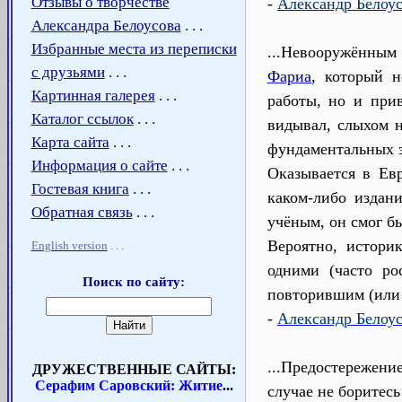
Отзывы о творчестве
-
Александр Белоус
Александра Белоусова
. . .
Избранные места из переписки
...Невооружённым 
с друзьями
. . .
Фариа
, который н
Картинная галерея
. . .
работы, но и при
Каталог ссылок
. . .
видывал, слыхом н
Карта сайта
. . .
фундаментальных з
Информация о сайте
. . .
Оказывается в Ев
Гостевая книга
. . .
каком-либо издан
Обратная связь
. . .
учёным, он смог бы
Вероятно, истори
English version
. . .
одними (часто ро
Поиск по сайту:
повторившим (или 
-
Александр Белоу
...Предостережени
ДРУЖЕСТВЕННЫЕ САЙТЫ:
Серафим Саровский: Житие
...
случае не боритесь