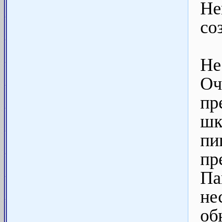
Н
со
Не
Оч
пр
ш
пи
пр
П
не
об