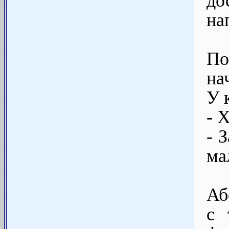
до
на
По
на
У 
- 
- 
ма
Аб
с 