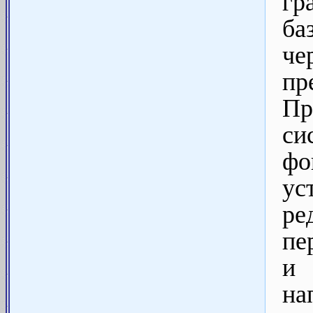
гр
ба
че
пр
Пр
си
фо
у
р
пе
и 
на