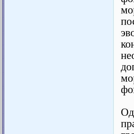
мо
п
эв
к
не
до
мо
фо
Од
пр