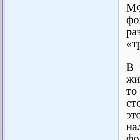
М
фо
ра
«т
В 
жи
то
ст
эт
на
ф