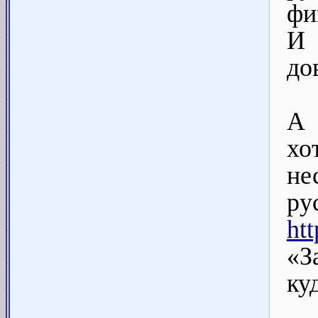
фи
И
до
А 
хо
не
р
ht
«З
куд