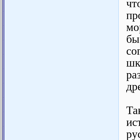
чт
п
мо
бы
со
шк
ра
др
Та
ис
ру