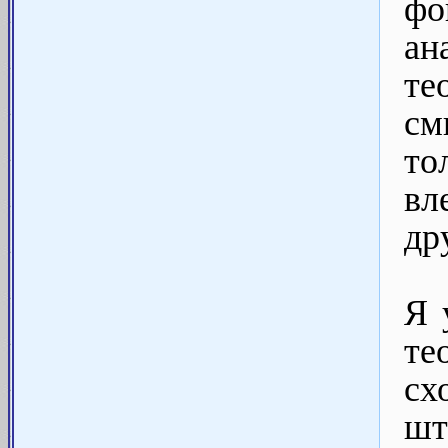
ф
ан
те
см
то
вл
др
Я 
те
сх
шт