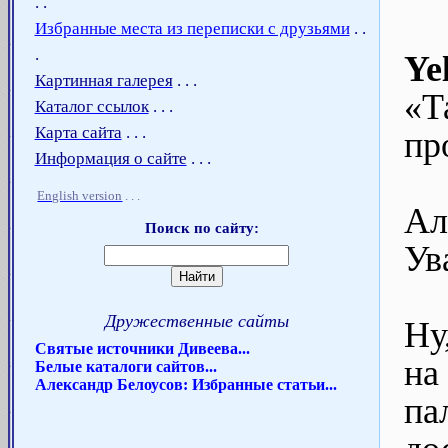
. .
Избранные места из переписки с друзьями
. .
.
Ye
Картинная галерея
. . .
«Т
Каталог ссылок
. . .
Карта сайта
. . .
пр
Информация о сайте
. . .
English version
. . .
Ал
Поиск по сайту:
Ув
Дружественные сайты
Ну
Святые источники Дивеева...
на
Белые каталоги сайтов...
Александр Белоусов: Избранные статьи...
па