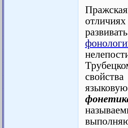
Пражска
отличи
развиват
фонолог
нелепос
Трубецк
свойств
языковую
фонетик
называе
выполняю