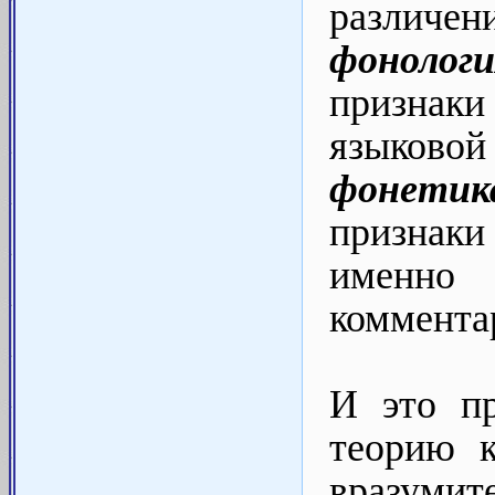
различе
фонолог
призна
языковой
фонетик
признаки
именн
коммента
И это пр
теорию к
вразумит