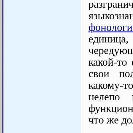
разгран
языкозн
фонолог
единица
чередую
какой-то
свои по
какому-т
нелепо 
функцион
что же д