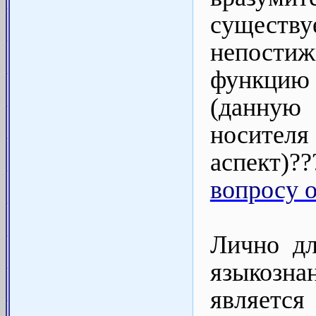
существ
непости
функцию
(данную
носител
аспект)
вопросу 
Лично дл
языкозн
является