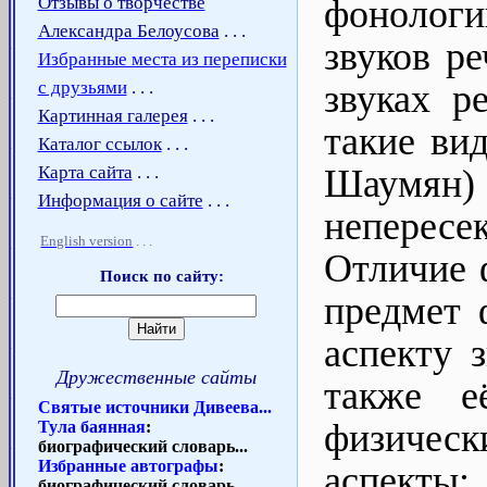
Отзывы о творчестве
фонолог
Александра Белоусова
. . .
звуков ре
Избранные места из переписки
с друзьями
. . .
звуках р
Картинная галерея
. . .
такие ви
Каталог ссылок
. . .
Карта сайта
. . .
Шаумян) 
Информация о сайте
. . .
непересе
English version
. . .
Отличие 
Поиск по сайту:
предмет 
аспекту 
Дружественные сайты
также е
Святые источники Дивеева...
физическ
Тула баянная
:
биографический словарь...
Избранные автографы
:
аспекты
биографический словарь...