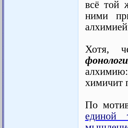
всё той
ними пр
алхимией 
Хотя, ч
фонолог
алхимию
химичит п
По моти
единой 
мышлени